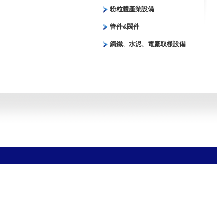
粉粒體產業設備
管件&閥件
鋼鐵、水泥、電廠取樣設備