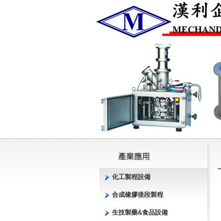
化工製程設備
合成橡膠後段製程
生技製藥&食品設備